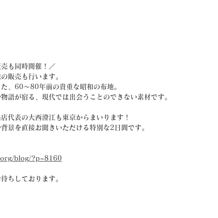
販売も同時開催！／
地の販売も行います。
た、60〜80年前の貴重な昭和の布地。
や物語が宿る、現代では出会うことのできない素材です。
品店代表の大西澄江も東京からまいります！
や背景を直接お聞きいただける特別な2日間です。
.org/blog/?p=8160
お待ちしております。