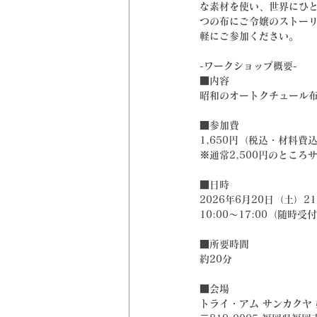
な素材を使い、世界にひ
つの布にご令嬢のストーリ
軽にご参加ください。
-ワークショップ概要-
■内容
昭和のオートクチュール
■参加費
1,650円（税込・材料費
※通常2,500円のところ
■日時
2026年6月20日（土）2
10:00〜17:00（随時受
■所要時間
約20分
■会場
トライ・アム サンカクヤ