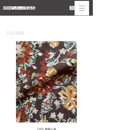
ホーム
布：ブラウン
2点の商品
並び替え
T40J 舞踊の森