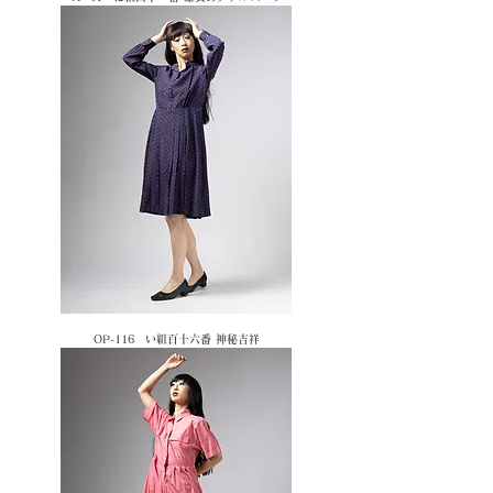
OP-116 い組百十六番 神秘吉祥