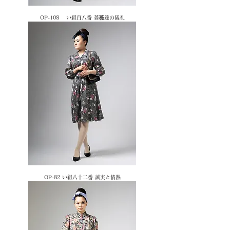
OP-108 い組百八番 薔薇達の儀礼
OP-82 い組八十二番 誠実と情熱