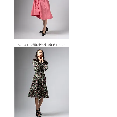
OP-115 い組百十五番 韓紅ジャーニー