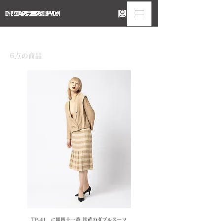
ホーム
17号
6点の商品
並び替え
TP-41 に組四十一番 雄黄のダブルスーツ