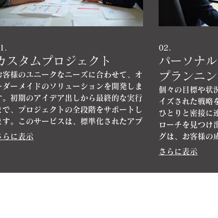
1.
02.
カスタムプロジェクト
パーソナル
プランニン
お客様のユニークなニーズに合わせて、オ
ーダーメイドのソリューションを開発しま
個々の目標や状
す。初期のアイデア出しから最終的な実行
イズされた戦略
まで、プロジェクトの全段階をサポートし
ひとりと密接に
ます。このサービスは、標準化されたアプ
ローチを見つけ
ローチでは対応できない、複雑で特注の課
さらに表示
グは、お客様の
題に取り組むために設計されています。
筋を明確にする
さらに表示
す。