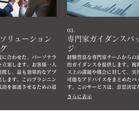
03.
ソリューション
専門家ガイダンスパ
グ
ジ
況に合わせた、パーソナラ
経験豊富な専門家チームからの
を立案します。お客様一人
的ガイダンスを提供します。複
連携し、最も効果的なアプ
ス上の課題や機会に対して、実
出します。このプランニン
可能なアドバイスをまとめたパ
成功を加速させるための道
す。このサービスは、意思決定
ことに焦点を当てていま
より良い結果を導くために設計
さらに表示
す。