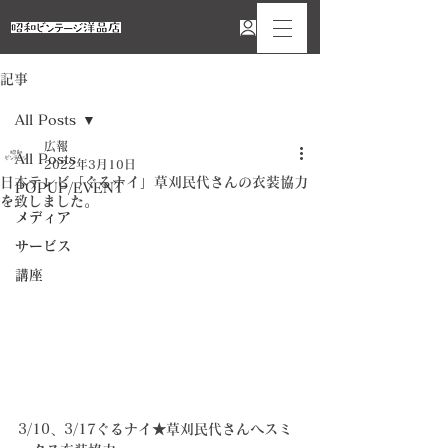
記事
All Posts
広報
All Posts
2022年3月10日
日本テレビ「ぐるナイ」草刈民代さんの衣装協力
POPUP/EVENT
を致しました。
メディア
サービス
講座
3/10、3/17ぐるナイ★草刈民代さんへスミ