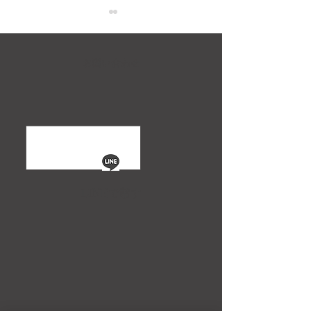
お問い合わせ
2024/9/26(木)12:00-
昭和ビンテージ
12:40 KBC九州朝日放
じめました。
送、KBCラジオ「ヒルマ
LINEで話す
ニ」に出演