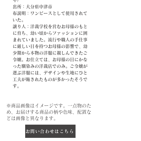
年）
出所：大分県中津市
布説明：ワンピースとして使用されて
いた。
譲り人：洋裁学校を営むお母様のもと
に育ち、幼い頃からファッションに囲
まれていました。流行や職人の手仕事
に厳しい目を持つお母様の影響で、幼
少期から本物の洋服に親しんできたご
令嬢。お仕立ては、お母様の目にかな
った馴染みの洋裁店でのみ。ご令嬢が
選ぶ洋服には、デザインや生地にひと
工夫が施されたものが多かったそうで
す。
​※商品画像はイメージです。一点物のた
め、お届けする商品の柄や色味、配置な
どは画像と異なります。
お問い合わせはこちら