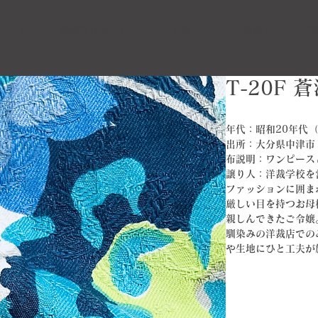
ついて
企業向けサービス
お知らせ
昭和ビンテージ
T-20F 
年代：昭和20年代（1
出所：大分県中津市
布説明：ワンピース
譲り人：洋裁学校を
ファッションに囲ま
厳しい目を持つお母
親しんできたご令嬢
馴染みの洋裁店での
や生地にひと工夫が