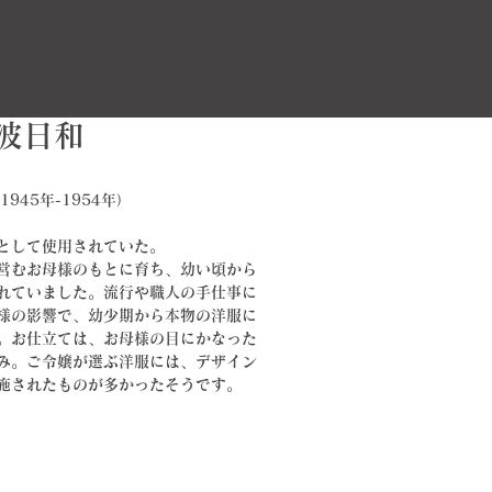
協会
お問い合わせ
蒼波日和
945年-1954年）
として使用されていた。
営むお母様のもとに育ち、幼い頃から
れていました。流行や職人の手仕事に
様の影響で、幼少期から本物の洋服に
。お仕立ては、お母様の目にかなった
み。ご令嬢が選ぶ洋服には、デザイン
施されたものが多かったそうです。