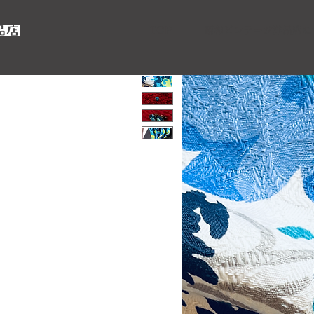
TOP
昭和ビンテージ洋品店に