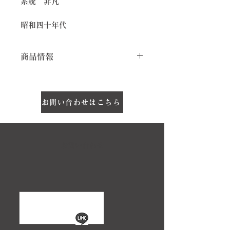
系統 非凡
昭和四十年代
商品情報
丁寧にお仕立てされたサファリテ
イストのフレアドレス。
胸ポケットや開いた襟元、カジュ
お問い合わせはこちら
アルなボタンで自由な雰囲気を持
つドレスです。韓紅（からくれな
い）の明るい赤系の色で強く且つ
お問い合わせ
女性らしい印象を持ちます。※ウ
エスト部分左右にポケットあり。
大森のご令嬢が主に通勤時やお出
かけの際に着用していました。お
洋服は銀座・原宿で購入したり、
生地屋さんで仕立てをしていた友