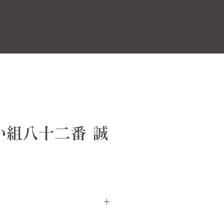
協会
お問い合わせ
 い組八十二番 誠
の上に薔薇とマーガレットの花