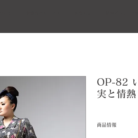
ついて
企業向けサービス
お知らせ
昭和ビンテージ
OP-82
実と情熱
商品情報
黒色に白のドット