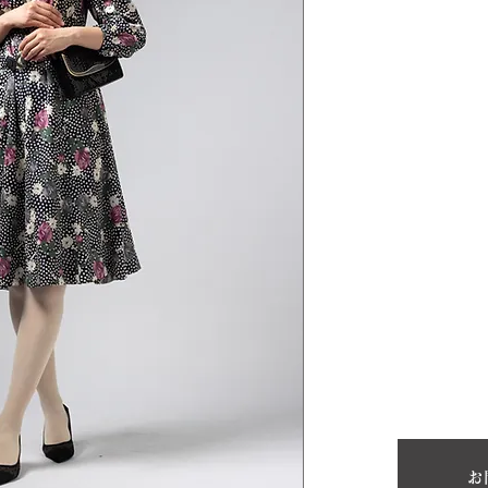
が置かれた生地の
光沢のある生地で
清楚で女性らしい
で生地から拘りお
※透け感あり
熊本市西区島崎の
ご主人が県庁で幾
各部長の奥様方が
外や他県からのお
ティーを催してい
ために恥ずかしく
本のオートクチュ
そうです。
お