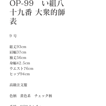
OP-99 い組八
十九番 大衆的師
表
9 号
総丈93cm
肩幅37cm
袖丈56cm
身幅42.5cm
ウエスト76cm
ヒップ94cm
高級注文服
色柄 黄色系 チェック柄