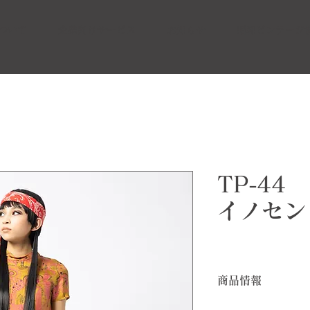
ついて
企業向けサービス
お知らせ
昭和ビンテージ
TP-4
イノセン
商品情報
黄土色と躑躅色（