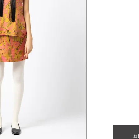
で仕立てられたツ
黄土色に躑躅色と
は、スタンドアウ
のなかで首から遠
す。長めの丈で可
スカートは、ミニ
品。
築地のご令嬢が保
とのこと。お仕入
立品で、銀座松屋
だけをご着用され
ていたようなデザ
スタだったことで
お