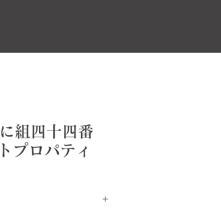
協会
お問い合わせ
4 に組四十四番
トプロパティ
つつじいろ）の光沢のある生地