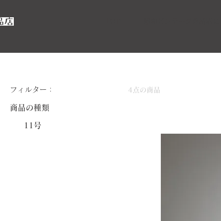
TOP
昭和ビンテージ洋品店に
ホーム
イエロー
フィルター：
4点の商品
商品の種類
11号