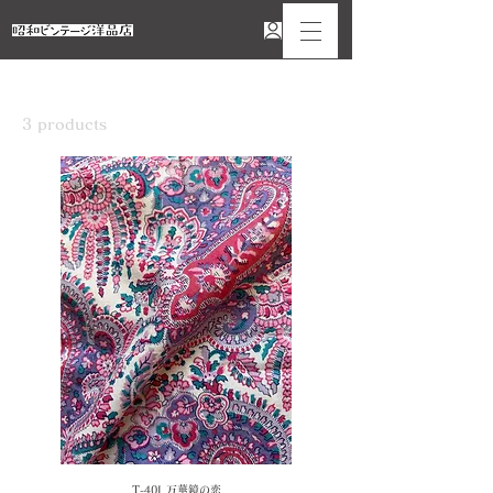
Home
布：ピンク
3 products
Sort
T-40I 万華鏡の恋