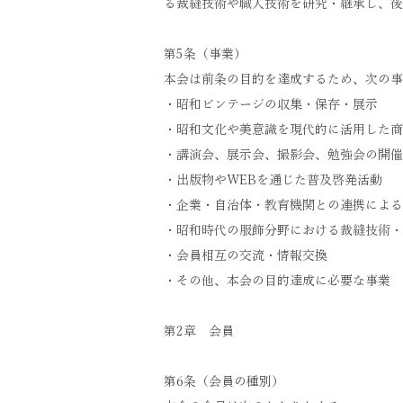
る裁縫技術や職人技術を研究・継承し、後
第5条（事業）
本会は前条の目的を達成するため、次の事
・昭和ビンテージの収集・保存・展示
・昭和文化や美意識を現代的に活用した商
・講演会、展示会、撮影会、勉強会の開催
・出版物やWEBを通じた普及啓発活動
・企業・自治体・教育機関との連携による
・昭和時代の服飾分野における裁縫技術・
・会員相互の交流・情報交換
・その他、本会の目的達成に必要な事業
第2章 会員
第6条（会員の種別）