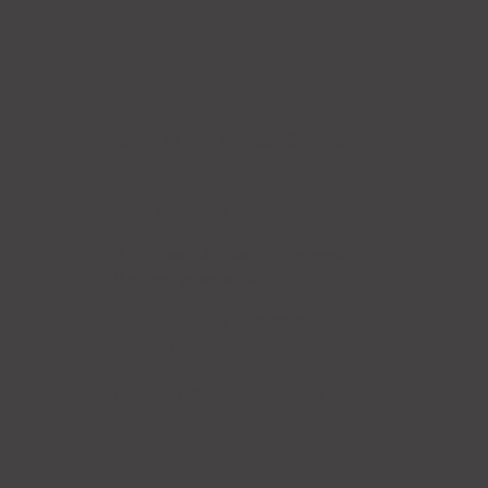
About Showa Vintage Clothing
Store
Flat rate rental service
For those who want to connect to
the next generation
Announcement of POPUP and
event exhibition
Notice of media publication