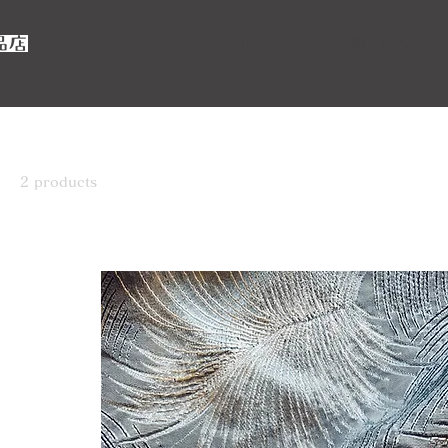
home
新しいページ
Home
布：ブラック
2 products