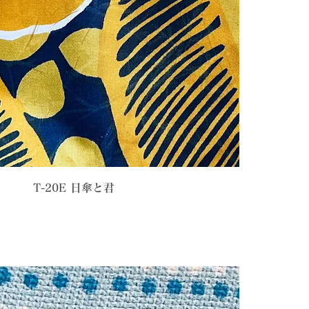
T-20E 日傘と君