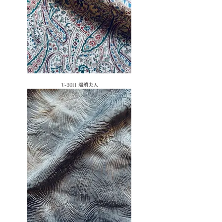
​T-30H 瑠璃夫人