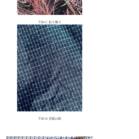
T30-C 紅と舞う
T30-B 宵藍の街