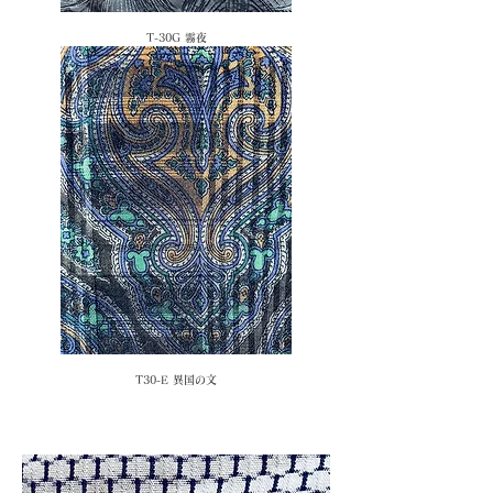
T-30G 霧夜
T30-E 異国の文