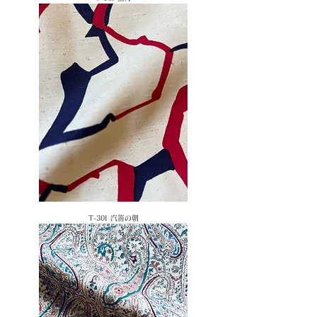
​T-30I 汽笛の朝