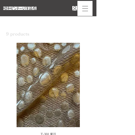
Home
布：1955-1964年
9 products
Sort
T-30J 蜜月