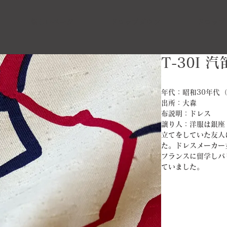
新しいページ
ドロップダウン
ドロップ
​T-30I 
年代：昭和30年代（1
出所：大森
布説明：ドレス
譲り人：洋服は銀座
立てをしていた友人
た。ドレスメーカー
フランスに留学しパ
ていました。