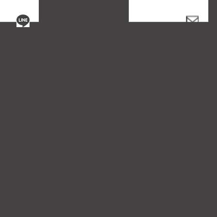
notice
notice
notice
About Showa Vintage Clothing
Store