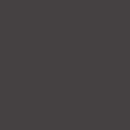
Flat rate rental service
For those who want to connect to
the next generation
Announcement of POPUP and
event exhibition
Notice of media publication