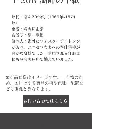
T-20B 湖畔の手紙
年代：昭和20年代（1965年-1974
年）
出所：名古屋市栄
布説明：絹。羽織。
譲り人：海外にフォスターチルドレン
がおり、ユニセフなどへの奉仕精神が
豊かな令嬢でした。着用される洋服は
松坂屋名古屋店で誂えていました。
​※商品画像はイメージです。一点物のた
め、お届けする商品の柄や色味、配置な
どは画像と異なります。
お問い合わせはこちら
notice