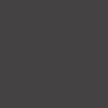
Flat rate rental service
For those who want to connect to
the next generation
Announcement of POPUP and
event exhibition
Notice of media publication