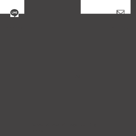
notice
notice
notice
About Showa Vintage Clothing
Store