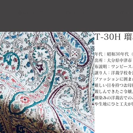
新しいページ
ドロップダウン
ドロップ
​T-30H
年代：昭和30年代（1
出所：大分県中津市
布説明：ワンピース
譲り人：洋裁学校を
ファッションに囲ま
厳しい目を持つお母
親しんできたご令嬢
馴染みの洋裁店での
や生地にひと工夫が