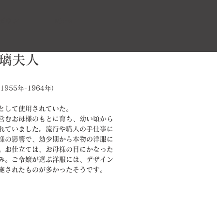
ダウン
More
 瑠璃夫人
955年-1964年）
として使用されていた。
営むお母様のもとに育ち、幼い頃から
れていました。流行や職人の手仕事に
様の影響で、幼少期から本物の洋服に
。お仕立ては、お母様の目にかなった
み。ご令嬢が選ぶ洋服には、デザイン
施されたものが多かったそうです。